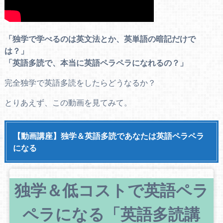
「独学で学べるのは英文法とか、英単語の暗記だけで
は？」
「英語多読で、本当に英語ペラペラになれるの？」
完全独学で英語多読をしたらどうなるか？
とりあえず、この動画を見てみて。
【動画講座】独学＆英語多読であなたは英語ペラペラ
になる
独学＆低コストで英語ペラ
ペラになる「英語多読講