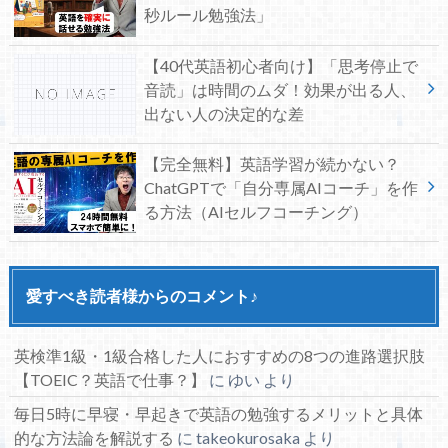
秒ルール勉強法」
【40代英語初心者向け】「思考停止で
音読」は時間のムダ！効果が出る人、
出ない人の決定的な差
【完全無料】英語学習が続かない？
ChatGPTで「自分専属AIコーチ」を作
る方法（AIセルフコーチング）
愛すべき読者様からのコメント♪
英検準1級・1級合格した人におすすめの8つの進路選択肢
【TOEIC？英語で仕事？】
に
ゆい
より
毎日5時に早寝・早起きで英語の勉強するメリットと具体
的な方法論を解説する
に
takeokurosaka
より