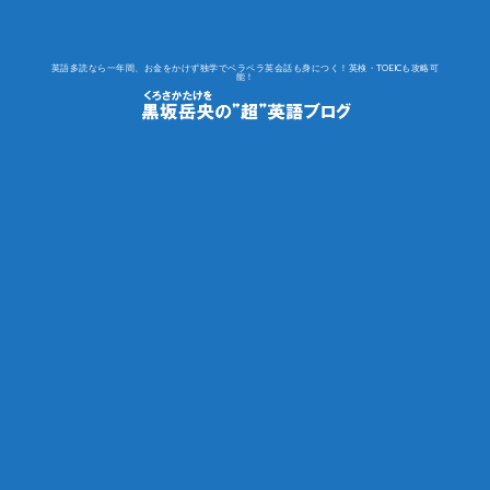
英語多読なら一年間、お金をかけず独学でペラペラ英会話も身につく！英検・TOEICも攻略可
能！