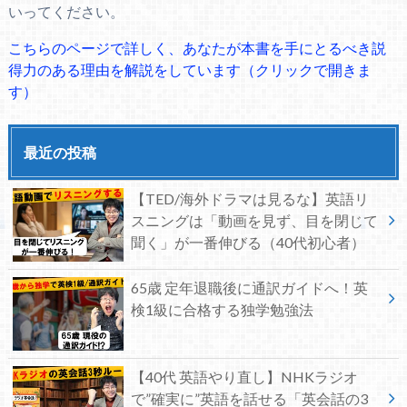
いってください。
こちらのページで詳しく、あなたが本書を手にとるべき説
得力のある理由を解説をしています（クリックで開きま
す）
最近の投稿
【TED/海外ドラマは見るな】英語リ
スニングは「動画を見ず、目を閉じて
聞く」が一番伸びる（40代初心者）
65歳 定年退職後に通訳ガイドへ！英
検1級に合格する独学勉強法
【40代 英語やり直し】NHKラジオ
で”確実に”英語を話せる「英会話の3