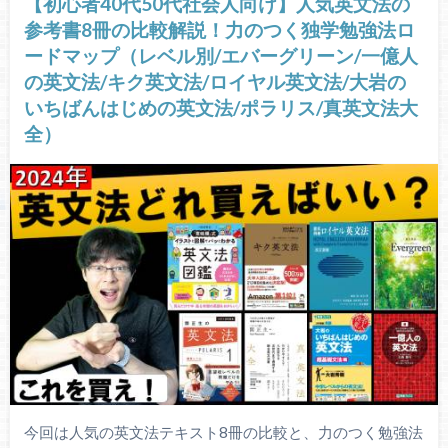
【初心者40代50代社会人向け】人気英文法の
参考書8冊の比較解説！力のつく独学勉強法ロ
ードマップ（レベル別/エバーグリーン/一億人
の英文法/キク英文法/ロイヤル英文法/大岩の
いちばんはじめの英文法/ポラリス/真英文法大
全）
今回は人気の英文法テキスト8冊の比較と、力のつく勉強法