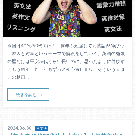
今回は40代/50代向け！ 何年も勉強しても英語が伸びな
い原因と対策というテーマで解説をしていく。英語の勉強
の歴だけは平安時代くらい長いのに、思ったように伸びず
にもう何年、何十年もずっと初心者止まり。そういう人は
この動画…
続きを読む
2024.06.30
英文法