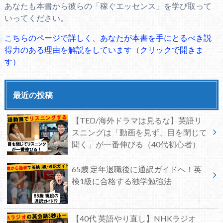
あなたも本書から彼らの「稼ぐエッセンス」を学び取って
いってください。
こちらのページで詳しく、あなたが本書を手にとるべき説
得力のある理由を解説をしています（クリックで開きま
す）
最近の投稿
【TED/海外ドラマは見るな】英語リ
スニングは「動画を見ず、目を閉じて
聞く」が一番伸びる（40代初心者）
65歳 定年退職後に通訳ガイドへ！英
検1級に合格する独学勉強法
【40代 英語やり直し】NHKラジオ