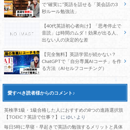
で”確実に”英語を話せる「英会話の3
秒ルール勉強法」
【40代英語初心者向け】「思考停止で
音読」は時間のムダ！効果が出る人、
出ない人の決定的な差
【完全無料】英語学習が続かない？
ChatGPTで「自分専属AIコーチ」を作
る方法（AIセルフコーチング）
愛すべき読者様からのコメント♪
英検準1級・1級合格した人におすすめの8つの進路選択肢
【TOEIC？英語で仕事？】
に
ゆい
より
毎日5時に早寝・早起きで英語の勉強するメリットと具体