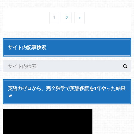
1
2
>
サイト内記事検索
英語力ゼロから、完全独学で英語多読を1年やった結果
ｗ