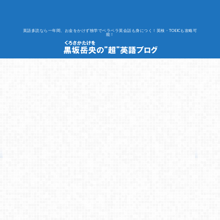
英語多読なら一年間、お金をかけず独学でペラペラ英会話も身につく！英検・TOEICも攻略可
能！