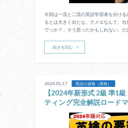
今回は一流と二流の英語学習者を分ける
るとは大きく出たな。テメエなんて、台
でっか？」そう思ったかもしれない。だ
続きを読む
2024.05.17
英語の資格（英検）
【2024年新形式 2級 準
ティング完全解説ロード