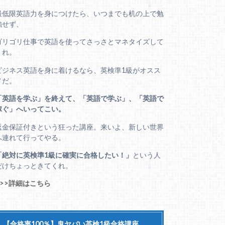
最低限英語力を身につけたら、いつまでも机の上で勉
強せず、
ゴリゴリ仕事で英語を使ってさっさとマネタイズして
くれ。
ビジネス英語を身に着けるなら、英検準1級がオスス
メだ。
「英語を学ぶ」を終えて、「英語で学ぶ」、「英語で
稼ぐ」へいってこい。
返金保証付きという狂った講座。来いよ、新しい世界
へ連れて行ってやる。
「絶対に英検準1級に確実に合格したい！」
という人
だけちょっときてくれ。
>>>詳細はこちら
【合格率100％】鬼ヤバい英検1級合格講座