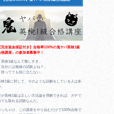
【完全返金保証付き】合格率100%の鬼ヤバ英検1級
合格講座」の参加者募集中！
「英検1級なんて難しすぎ」
「自分には無縁の試験よね？」
「持ってても役に立たない」
英検1級に対して、そのような誤解をしている人は多
い。
だが英検1級は正しい方法論を理解できれば、ガチで
誰でも取れる試験なんだ。
ぶっちゃけ、この講座をやり込むだけで100%合格で