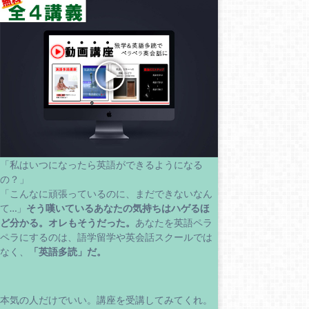
「私はいつになったら英語ができるようになる
の？」
「こんなに頑張っているのに、まだできないなん
て…」
そう嘆いているあなたの気持ちはハゲるほ
ど分かる。
オレもそうだった。
あなたを英語ペラ
ペラにするのは、語学留学や英会話スクールでは
なく、
「英語多読」だ。
本気の人だけでいい。講座を受講してみてくれ。