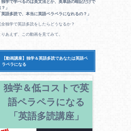
「独学で学べるのは英文法とか、英単語の暗記だけで
は？」
「英語多読で、本当に英語ペラペラになれるの？」
完全独学で英語多読をしたらどうなるか？
とりあえず、この動画を見てみて。
【動画講座】独学＆英語多読であなたは英語ペ
ラペラになる
独学＆低コストで英
語ペラペラになる
「英語多読講座」