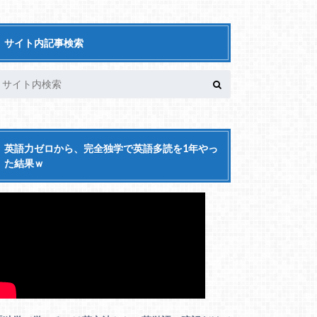
サイト内記事検索
英語力ゼロから、完全独学で英語多読を1年やっ
た結果ｗ