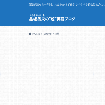
英語多読なら一年間、お金をかけず独学でペラペラ英会話も身につ
HOME
2024年
5月