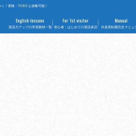
く！英検・TOEICも攻略可能！
English-lessons
For 1st visitor
Manual
英語力アップの学習教材一覧
初心者・はじめての英語多読
外資系転職完全マニュ