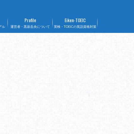
Profile
Eiken-TOEIC
アル
運営者・黒坂岳央について
英検・TOEICの英語資格対策