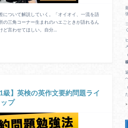
差について解説していく。「オイオイ、一流を語
所の三角コーナー生まれのハエごときが語れるん
けど言わせてほしい。自分…
1級 1級】英検の英作文要約問題ライ
マップ