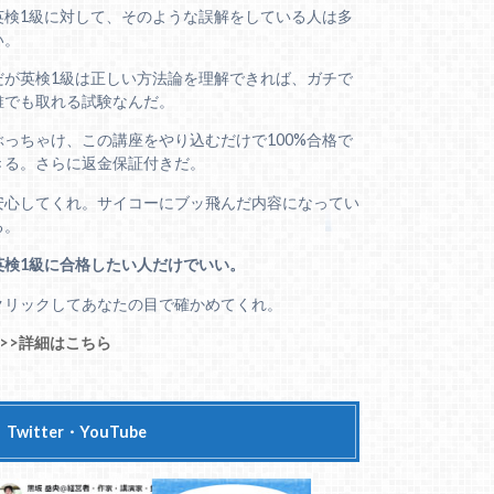
英検1級に対して、そのような誤解をしている人は多
い。
だが英検1級は正しい方法論を理解できれば、ガチで
誰でも取れる試験なんだ。
ぶっちゃけ、この講座をやり込むだけで100%合格で
きる。さらに返金保証付きだ。
安心してくれ。サイコーにブッ飛んだ内容になってい
る。
英検1級に合格したい人だけでいい。
クリックしてあなたの目で確かめてくれ。
>>>詳細はこちら
Twitter・YouTube