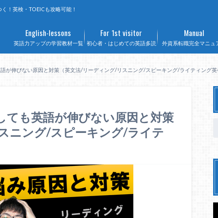
く！英検・TOEICも攻略可能！
English-lessons
For 1st visitor
Manual
英語力アップの学習教材一覧
初心者・はじめての英語多読
外資系転職完全マニュ
も英語が伸びない原因と対策（英文法/リーディング/リスニング/スピーキング/ライティング
強しても英語が伸びない原因と対策
スニング/スピーキング/ライテ