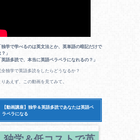
「独学で学べるのは英文法とか、英単語の暗記だけで
は？」
「英語多読で、本当に英語ペラペラになれるの？」
完全独学で英語多読をしたらどうなるか？
とりあえず、この動画を見てみて。
【動画講座】独学＆英語多読であなたは英語ペ
ラペラになる
独学＆低コストで英