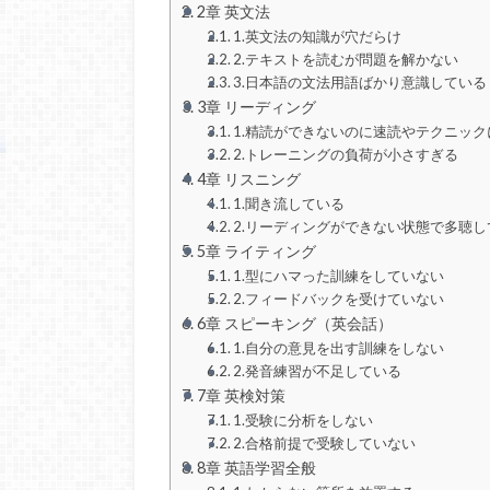
2章 英文法
1.英文法の知識が穴だらけ
2.テキストを読むが問題を解かない
3.日本語の文法用語ばかり意識している
3章 リーディング
1.精読ができないのに速読やテクニック
2.トレーニングの負荷が小さすぎる
4章 リスニング
1.聞き流している
2.リーディングができない状態で多聴し
5章 ライティング
1.型にハマった訓練をしていない
2.フィードバックを受けていない
6章 スピーキング（英会話）
1.自分の意見を出す訓練をしない
2.発音練習が不足している
7章 英検対策
1.受験に分析をしない
2.合格前提で受験していない
8章 英語学習全般