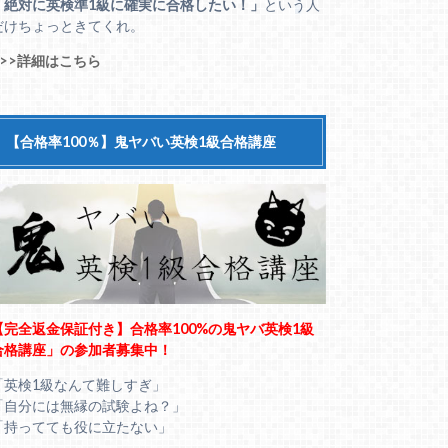
「絶対に英検準1級に確実に合格したい！」
という人
だけちょっときてくれ。
>>>詳細はこちら
【合格率100％】鬼ヤバい英検1級合格講座
【完全返金保証付き】合格率100%の鬼ヤバ英検1級
合格講座」の参加者募集中！
「英検1級なんて難しすぎ」
「自分には無縁の試験よね？」
「持ってても役に立たない」