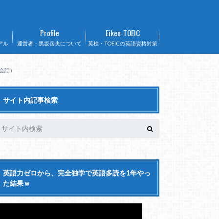
Profile
Eiken-TOEIC
アル
運営者・黒坂岳央について
英検・TOEICの英語資格対策
英会話）
サイト内記事検索
英語力ゼロから、完全独学で英語多読を1年やっ
た結果ｗ