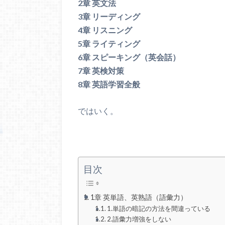
2章 英文法
3章 リーディング
4章 リスニング
5章 ライティング
6章 スピーキング（英会話）
7章 英検対策
8章 英語学習全般
ではいく。
目次
1章 英単語、英熟語（語彙力）
1.単語の暗記の方法を間違っている
2.語彙力増強をしない