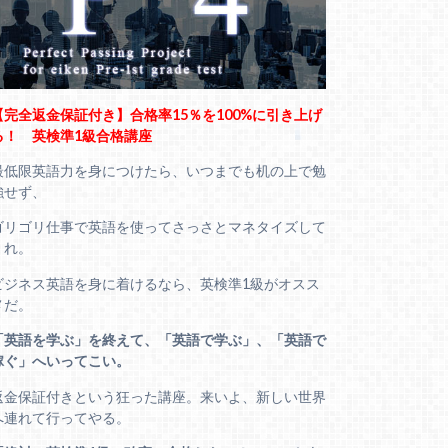
【完全返金保証付き】合格率15％を100%に引き上げ
る！ 英検準1級合格講座
最低限英語力を身につけたら、いつまでも机の上で勉
強せず、
ゴリゴリ仕事で英語を使ってさっさとマネタイズして
くれ。
ビジネス英語を身に着けるなら、英検準1級がオスス
メだ。
「英語を学ぶ」を終えて、「英語で学ぶ」、「英語で
稼ぐ」へいってこい。
返金保証付きという狂った講座。来いよ、新しい世界
へ連れて行ってやる。