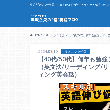
英語多読なら一年間、お金をかけず独学でペラペラ英会話も身につ
HOME
リスニング学習
【40代/50代】何年も勉強して
2024.09.10
リスニング学習
【40代/50代】何年も勉
（英文法/リーディング/リ
ィング英会話）