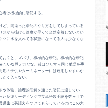
心者は機械的に暗記する。
けど、間違った暗記のやり方をしてしまっている
り頭から抜ける速度が早くて全然定着しないとい
ケツに水を入れてる状態になってる人は少なくな
ておくと、ズバリ、機械的な暗記。機械的な暗記
んごみたいな覚え方だな。後はひたすら同じ単語を手
児期の子供やターミネーターには通用しやすいか
ったく入らない。
ドや体験、論理的理解を通じた暗記に適してい
った反復リーディングで英単語数千語を数ヶ月で
受講生に英語力をつけてもらっているのはこの大