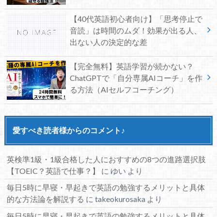
【40代英語初心者向け】「思考停止で
音読」は時間のムダ！効果が出る人、
出ない人の決定的な差
【完全無料】英語学習が続かない？
ChatGPTで「自分専属AIコーチ」を作
る方法（AIセルフコーチング）
愛すべき読者様からのコメント♪
英検準1級・1級合格した人におすすめの8つの進路選択肢
【TOEIC？英語で仕事？】
に
ゆい
より
毎日5時に早寝・早起きで英語の勉強するメリットと具体
的な方法論を解説する
に
takeokurosaka
より
毎日5時に早寝・早起きで英語の勉強するメリットと具体