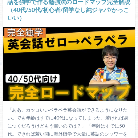
話を独学で作る勉強法のロードマップ完全解説
（40代/50代/初心者/留学なし純ジャパ/かっこ
いい）
「ああ、カッコいいペラペラ英会話ができるようになりた
い。でも年齢はすでに40代になってしまった。若ければ身
につくだろうけどもう遅いのでは？」 「年齢はすでに50
代。できれば若い間に海外留学で大量に英語のシャワーを