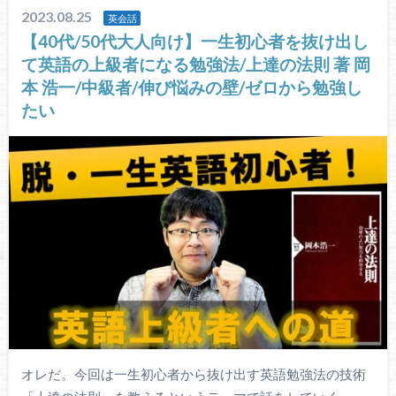
2023.08.25
英会話
【40代/50代大人向け】一生初心者を抜け出し
て英語の上級者になる勉強法/上達の法則 著 岡
本 浩一/中級者/伸び悩みの壁/ゼロから勉強し
たい
オレだ。今回は一生初心者から抜け出す英語勉強法の技術