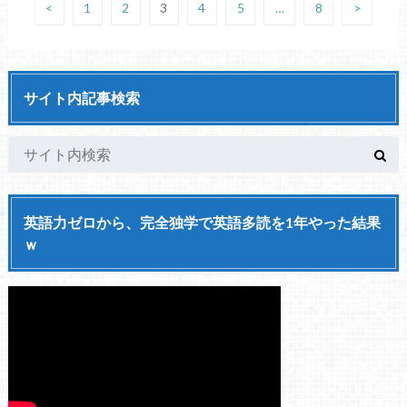
<
1
2
3
4
5
…
8
>
サイト内記事検索
英語力ゼロから、完全独学で英語多読を1年やった結果
ｗ