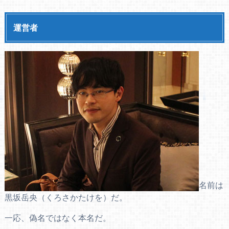
運営者
名前は
黒坂岳央（くろさかたけを）だ。
一応、偽名ではなく本名だ。