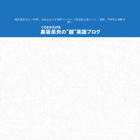
英語多読なら一年間、お金をかけず独学でペラペラ英会話も身につく！英検・TOEICも攻略可
能！