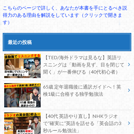
こちらのページで詳しく、あなたが本書を手にとるべき説
得力のある理由を解説をしています（クリックで開きま
す）
最近の投稿
【TED/海外ドラマは見るな】英語リ
スニングは「動画を見ず、目を閉じて
聞く」が一番伸びる（40代初心者）
65歳 定年退職後に通訳ガイドへ！英
検1級に合格する独学勉強法
【40代 英語やり直し】NHKラジオ
で”確実に”英語を話せる「英会話の3
秒ルール勉強法」