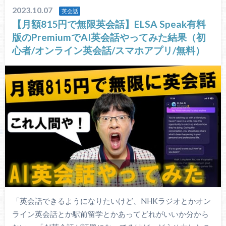
2023.10.07
英会話
【月額815円で無限英会話】ELSA Speak有料
版のPremiumでAI英会話やってみた結果（初
心者/オンライン英会話/スマホアプリ/無料）
「英会話できるようになりたいけど、NHKラジオとかオン
ライン英会話とか駅前留学とかあってどれがいいか分から