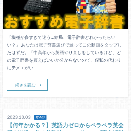
「機種が多すぎて迷う…結局、電子辞書どれかったらい
い？」 あなたは電子辞書選びで迷ってこの動画をタップし
たはずだ。「中高年から英語やり直しをしているけど、ど
の電子辞書を買えばいいか分からないので、僕私の代わり
にテメエがい…
続きを読む
2023.10.03
英会話
【何年かかる？】英語力ゼロからペラペラ英会