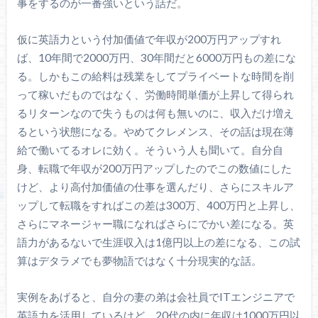
事をするのが一番強いという話だ。
仮に英語力という付加価値で年収が200万円アップすれ
ば、10年間で2000万円、30年間だと6000万円もの差にな
る。しかもこの給料は残業をしてプライベートな時間を削
って稼いだものではなく、労働時間単価が上昇して得られ
るリターンなので失うものは何も無いのに、収入だけ増え
るという状態になる。やめてクレメンス、その話は現在薄
給で働いてるオレに効く。そういう人も聞いて。自分自
身、転職で年収が200万円アップしたのでこの数値にした
けど、より高付加価値の仕事を選んだり、さらにスキルア
ップして転職をすればこの差は300万、400万円と上昇し、
さらにマネージャー職になればさらにでかい差になる。英
語力があるないで生涯収入は1億円以上の差になる、この試
算はデタラメでも夢物語ではなく十分現実的な話。
実例をあげると、自分の妻の弟は会社員でITエンジニアで
英語力を活用しているけど、20代の内に年収は1000万円以