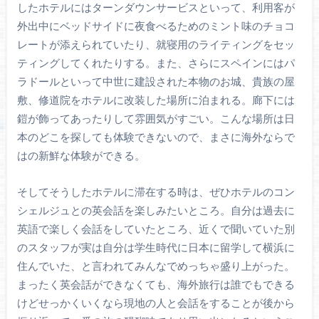
したホテルにはターンダウンサービスといって、利用客が
外出中にベッドサイドに夜食べるためのミント味のチョコ
レートが添えられていたり、就寝用のライティングをセッ
ティングしてくれたりする。また、さらにスペインにはパ
ラドールといって中世に建設された本物のお城、貴族の屋
敷、修道院をホテルに改装した場所に泊まれる。廊下には
鎧が飾ってあったりして雰囲気がすごい。こんな場所は日
本のどこを探しても体験できないので、まさに海外ならで
はの新鮮な体験ができる。
そしてそうしたホテルに滞在する時は、ぜひホテルのコン
シェルジュとの英会話を楽しみたいところ。自分は過去に
英語で楽しく会話をしていたところ、近くで聞いていた別
のスタッフが実は自分は学生時代に日本に留学して横浜に
住んでいた、と言われてみんなでめっちゃ盛り上がった。
まったく英会話ができなくても、海外旅行は誰でもできる
けどせっかくいくなら現地の人と会話をすることが後から