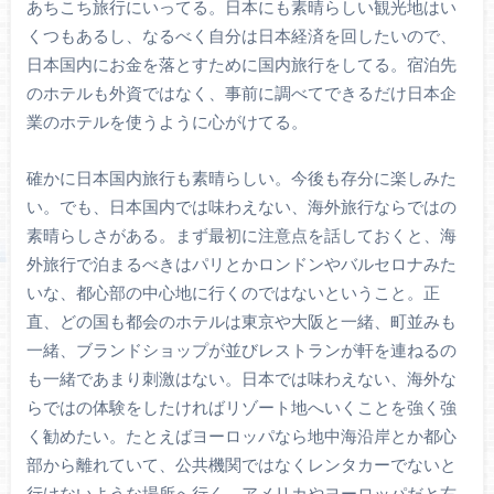
あちこち旅行にいってる。日本にも素晴らしい観光地はい
くつもあるし、なるべく自分は日本経済を回したいので、
日本国内にお金を落とすために国内旅行をしてる。宿泊先
のホテルも外資ではなく、事前に調べてできるだけ日本企
業のホテルを使うように心がけてる。
確かに日本国内旅行も素晴らしい。今後も存分に楽しみた
い。でも、日本国内では味わえない、海外旅行ならではの
素晴らしさがある。まず最初に注意点を話しておくと、海
外旅行で泊まるべきはパリとかロンドンやバルセロナみた
いな、都心部の中心地に行くのではないということ。正
直、どの国も都会のホテルは東京や大阪と一緒、町並みも
一緒、ブランドショップが並びレストランが軒を連ねるの
も一緒であまり刺激はない。日本では味わえない、海外な
らではの体験をしたければリゾート地へいくことを強く強
く勧めたい。たとえばヨーロッパなら地中海沿岸とか都心
部から離れていて、公共機関ではなくレンタカーでないと
行けないような場所へ行く。アメリカやヨーロッパだと右