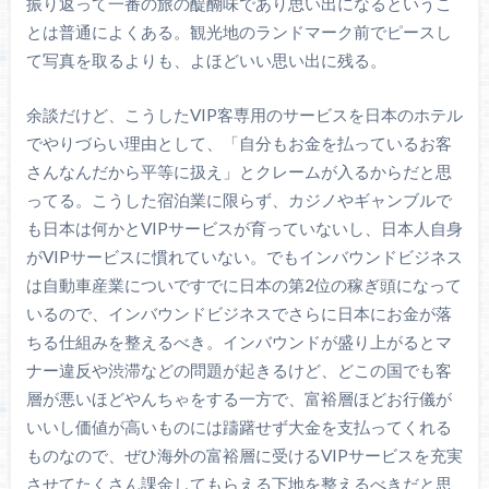
振り返って一番の旅の醍醐味であり思い出になるというこ
とは普通によくある。観光地のランドマーク前でピースし
て写真を取るよりも、よほどいい思い出に残る。
余談だけど、こうしたVIP客専用のサービスを日本のホテル
でやりづらい理由として、「自分もお金を払っているお客
さんなんだから平等に扱え」とクレームが入るからだと思
ってる。こうした宿泊業に限らず、カジノやギャンブルで
も日本は何かとVIPサービスが育っていないし、日本人自身
がVIPサービスに慣れていない。でもインバウンドビジネス
は自動車産業についですでに日本の第2位の稼ぎ頭になって
いるので、インバウンドビジネスでさらに日本にお金が落
ちる仕組みを整えるべき。インバウンドが盛り上がるとマ
ナー違反や渋滞などの問題が起きるけど、どこの国でも客
層が悪いほどやんちゃをする一方で、富裕層ほどお行儀が
いいし価値が高いものには躊躇せず大金を支払ってくれる
ものなので、ぜひ海外の富裕層に受けるVIPサービスを充実
させてたくさん課金してもらえる下地を整えるべきだと思