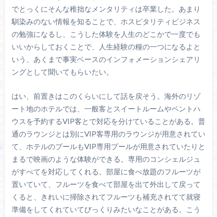
でとっくにそんな稚拙なメンタリティは卒業した。あまり
馴染みのない情報を知ることで、ホスピタリティビジネス
の勉強になるし、こうした体験を人生のどこかで一度でも
いいからしておくことで、人生経験の糧の一つになるよと
いう、あくまで事実ベースのインフォメーションシェアリ
ングとして聞いてもらいたい。
はい、前置きはこのくらいにして話を戻そう。海外のリゾ
ート地のホテルでは、一般客とスイートルームやペントハ
ウスを予約するVIP客とで対応を分けていることがある。普
通のラウンジとは別にVIP客専用のラウンジが用意されてい
て、ホテルのプールもVIP専用プールが用意されていたりと
まるで映画のような体験ができる。専用のコンシェルジュ
がすべてを対応してくれる。部屋に食べ放題のフルーツが
置いていて、フルーツを食べて部屋を出て外出して戻って
くると、きれいに掃除されてフルーツも補充されてて就寝
準備をしてくれていてびっくりみたいなことがある。こう