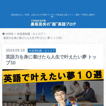
英語多読なら一年間、お金をかけず独学でペラペラ英会話も身につく！英検・TOEICも攻略可
能！
HOME
外資系転職・キャリア
英語力を身に着けたら人生で叶えたい夢 トップ10
2024.09.18
外資系転職・キャリア
英語力を身に着けたら人生で叶えたい夢 トッ
プ10