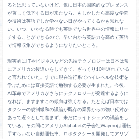
るとは思っていないけど、仮に日本の国際的なプレゼンス
が著しく低下する日が来たなら、もしかしたら高度な学問
や技術は英語でしか学べない日がやってくるかも知れな
い。いつ、いかなる時でも英語でなら世界中の情報にリー
チすることができるので、早い内から英語力を高めて英語
で情報収集ができるようになりたいところ。
現実的にITやビジネスなどの先端テクノロジーは日本は常
にアメリカの後追いをしてきて、ざっくり10年遅れている
と言われていた。すでに現在進行系でハイレベルな技術を
学ぶためには直接英語で勉強する必要が生まれた。今後、
AI革命でアメリカがさらにテクノロジーが発達するように
なれば、ますますこの傾向は強くなる。たとえば日本では
タクシーの規制緩和の議論が既存の業界からの強い反対が
あって遅々として進まず、未だにライドシェアの議論をし
ている。その間にアメリカAlphabetの子会社Waymoは運転
手すらいない自動運転車、ロボタクシーを開発してアリゾ