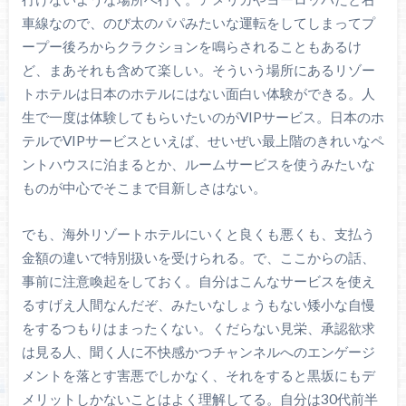
車線なので、のび太のパパみたいな運転をしてしまってプ
ープー後ろからクラクションを鳴らされることもあるけ
ど、まあそれも含めて楽しい。そういう場所にあるリゾー
トホテルは日本のホテルにはない面白い体験ができる。人
生で一度は体験してもらいたいのがVIPサービス。日本のホ
テルでVIPサービスといえば、せいぜい最上階のきれいなペ
ントハウスに泊まるとか、ルームサービスを使うみたいな
ものが中心でそこまで目新しさはない。
でも、海外リゾートホテルにいくと良くも悪くも、支払う
金額の違いで特別扱いを受けられる。で、ここからの話、
事前に注意喚起をしておく。自分はこんなサービスを使え
るすげえ人間なんだぞ、みたいなしょうもない矮小な自慢
をするつもりはまったくない。くだらない見栄、承認欲求
は見る人、聞く人に不快感かつチャンネルへのエンゲージ
メントを落とす害悪でしかなく、それをすると黒坂にもデ
メリットしかないことはよく理解してる。自分は30代前半