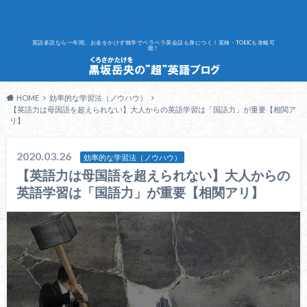
英語多読なら一年間、お金をかけず独学でペラペラ英会話も身につく！英検・TOEICも攻略可
能！
HOME
効率的な学習法（ノウハウ）
【英語力は母国語を超えられない】大人からの英語学習は「国語力」が重要【相関ア
リ】
2020.03.26
効率的な学習法（ノウハウ）
【英語力は母国語を超えられない】大人からの
英語学習は「国語力」が重要【相関アリ】