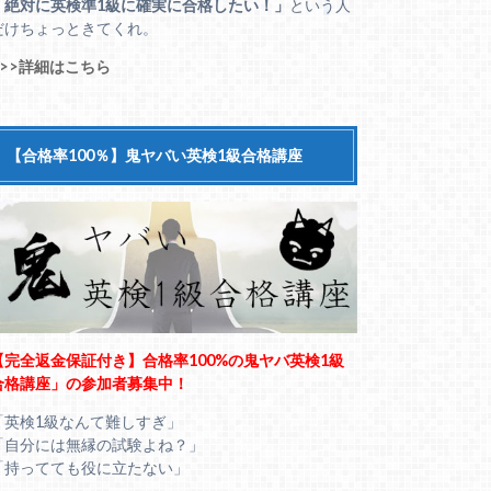
「絶対に英検準1級に確実に合格したい！」
という人
だけちょっときてくれ。
>>>詳細はこちら
【合格率100％】鬼ヤバい英検1級合格講座
【完全返金保証付き】合格率100%の鬼ヤバ英検1級
合格講座」の参加者募集中！
「英検1級なんて難しすぎ」
「自分には無縁の試験よね？」
「持ってても役に立たない」