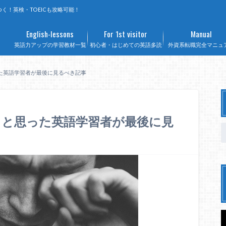
く！英検・TOEICも攻略可能！
English-lessons
For 1st visitor
Manual
英語力アップの学習教材一覧
初心者・はじめての英語多読
外資系転職完全マニュ
た英語学習者が最後に見るべき記事
」と思った英語学習者が最後に見