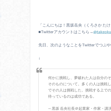
「こんにちは！黒坂岳央（くろさか た
■Twitterアカウントはこちら→
@takeoku
先日、次のようなことをTwitterでつぶ
↓
何かに挑戦し、夢破れた人は自分の
そのものについて。多くの人は挑戦
でその人は挑戦した。挑戦する上で
待っているのは成功である。
— 黒坂 岳央社長＠起業家・作家・講演家・投