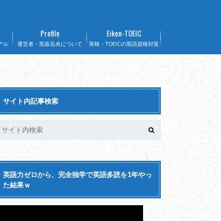
Profile
Eiken-TOEIC
アル
運営者・黒坂岳央について
英検・TOEICの英語資格対策
サイト内記事検索
英語力ゼロから、完全独学で英語多読を1年やっ
た結果ｗ