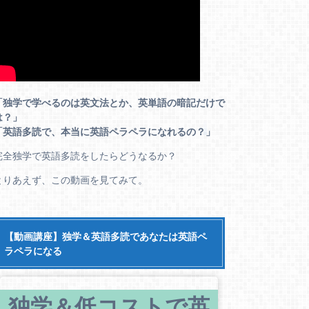
「独学で学べるのは英文法とか、英単語の暗記だけで
は？」
「英語多読で、本当に英語ペラペラになれるの？」
完全独学で英語多読をしたらどうなるか？
とりあえず、この動画を見てみて。
【動画講座】独学＆英語多読であなたは英語ペ
ラペラになる
独学＆低コストで英