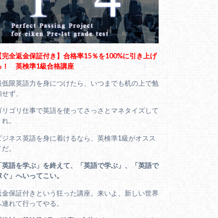
【完全返金保証付き】合格率15％を100%に引き上げ
る！ 英検準1級合格講座
最低限英語力を身につけたら、いつまでも机の上で勉
強せず、
ゴリゴリ仕事で英語を使ってさっさとマネタイズして
くれ。
ビジネス英語を身に着けるなら、英検準1級がオスス
メだ。
「英語を学ぶ」を終えて、「英語で学ぶ」、「英語で
稼ぐ」へいってこい。
返金保証付きという狂った講座。来いよ、新しい世界
へ連れて行ってやる。