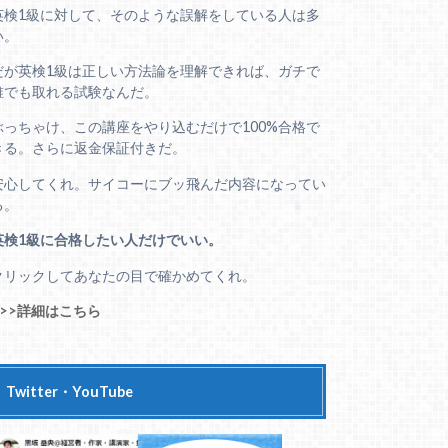
英検1級に対して、そのような誤解をしている人は多
い。
だが英検1級は正しい方法論を理解できれば、ガチで
誰でも取れる試験なんだ。
ぶっちゃけ、この講座をやり込むだけで100%合格で
きる。さらに返金保証付きだ。
安心してくれ。サイコーにブッ飛んだ内容になってい
る。
英検1級に合格したい人だけでいい。
クリックしてあなたの目で確かめてくれ。
>>>詳細はこちら
Twitter・YouTube