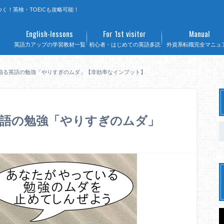
く！英検・TOEICも攻略可能！
English-lessons
For 1st visitor
Manual
英語力アップの学習教材一覧
初心者・はじめての英語多読
外資系転職完全マニュ
陥る英語の勉強「やりすぎのムダ」【非効率なインプット】
英語の勉強「やりすぎのムダ」