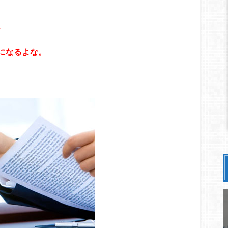
、
になるよな。