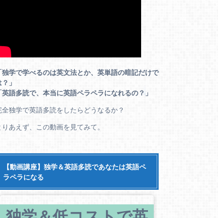
「独学で学べるのは英文法とか、英単語の暗記だけで
は？」
「英語多読で、本当に英語ペラペラになれるの？」
完全独学で英語多読をしたらどうなるか？
とりあえず、この動画を見てみて。
【動画講座】独学＆英語多読であなたは英語ペ
ラペラになる
独学＆低コストで英