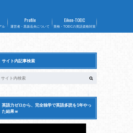
Profile
Eiken-TOEIC
アル
運営者・黒坂岳央について
英検・TOEICの英語資格対策
サイト内記事検索
英語力ゼロから、完全独学で英語多読を1年やっ
た結果ｗ