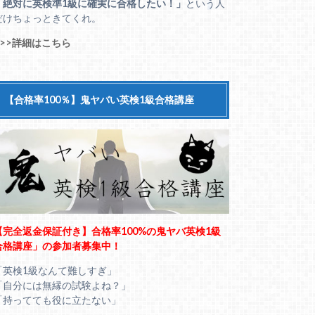
「絶対に英検準1級に確実に合格したい！」
という人
だけちょっときてくれ。
>>>詳細はこちら
【合格率100％】鬼ヤバい英検1級合格講座
【完全返金保証付き】合格率100%の鬼ヤバ英検1級
合格講座」の参加者募集中！
「英検1級なんて難しすぎ」
「自分には無縁の試験よね？」
「持ってても役に立たない」