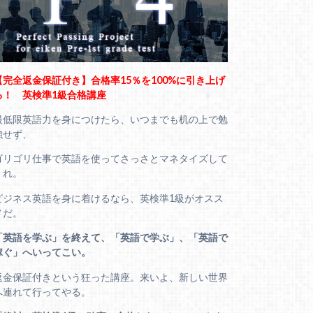
【完全返金保証付き】合格率15％を100%に引き上げ
る！ 英検準1級合格講座
最低限英語力を身につけたら、いつまでも机の上で勉
強せず、
ゴリゴリ仕事で英語を使ってさっさとマネタイズして
くれ。
ビジネス英語を身に着けるなら、英検準1級がオスス
メだ。
「英語を学ぶ」を終えて、「英語で学ぶ」、「英語で
稼ぐ」へいってこい。
返金保証付きという狂った講座。来いよ、新しい世界
へ連れて行ってやる。