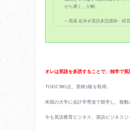
がら磨く」が解。
— 黒坂 岳央＠英語多読講師・経営者・作
オレは英語を多読することで、独学で英
TOEIC985点、英検1級を取得。
米国の大学に会計学専攻で留学し、複数
今も英語教育ビジネス、英語ビジネスジ