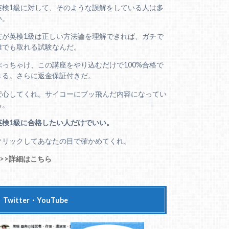
英検1級に対して、そのような誤解をしている人は多
い。
だが英検1級は正しい方法論を理解できれば、ガチで
誰でも取れる試験なんだ。
ぶっちゃけ、この講座をやり込むだけで100%合格で
きる。さらに返金保証付きだ。
安心してくれ。サイコーにブッ飛んだ内容になってい
る。
英検1級に合格したい人だけでいい。
クリックしてあなたの目で確かめてくれ。
>>>詳細はこちら
Twitter・YouTube