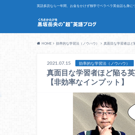
英語多読なら一年間、お金をかけず独学でペラペラ英会話も身につ
HOME
効率的な学習法（ノウハウ）
真面目な学習者ほど
2021.07.15
効率的な学習法（ノウハウ）
真面目な学習者ほど陥る
【非効率なインプット】