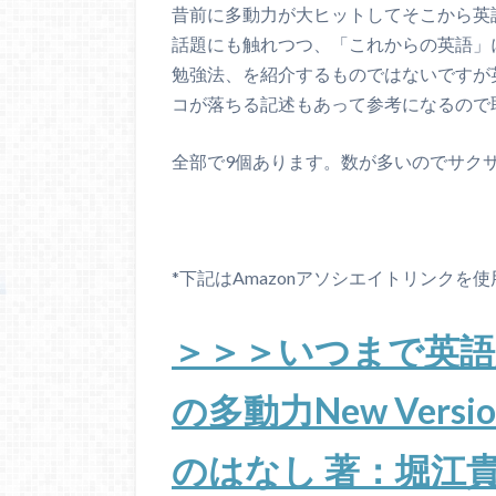
昔前に多動力が大ヒットしてそこから英
話題にも触れつつ、「これからの英語」
勉強法、を紹介するものではないですが
コが落ちる記述もあって参考になるので
全部で9個あります。数が多いのでサク
*下記はAmazonアソシエイトリンクを
＞＞＞いつまで英語
の多動力New Ver
のはなし 著：堀江