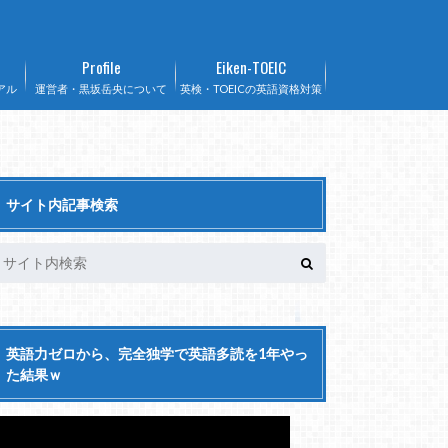
Profile
Eiken-TOEIC
アル
運営者・黒坂岳央について
英検・TOEICの英語資格対策
サイト内記事検索
英語力ゼロから、完全独学で英語多読を1年やっ
た結果ｗ