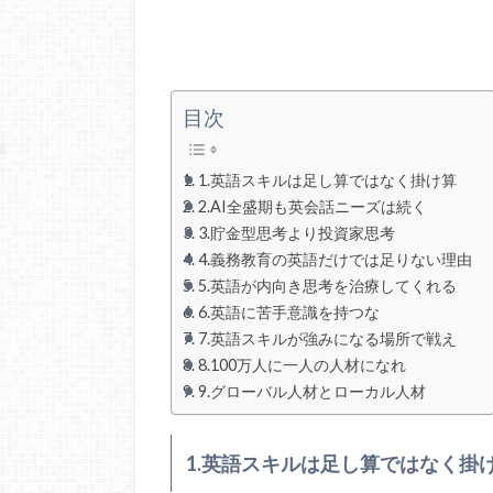
目次
1.英語スキルは足し算ではなく掛け算
2.AI全盛期も英会話ニーズは続く
3.貯金型思考より投資家思考
4.義務教育の英語だけでは足りない理由
5.英語が内向き思考を治療してくれる
6.英語に苦手意識を持つな
7.英語スキルが強みになる場所で戦え
8.100万人に一人の人材になれ
9.グローバル人材とローカル人材
1.英語スキルは足し算ではなく掛