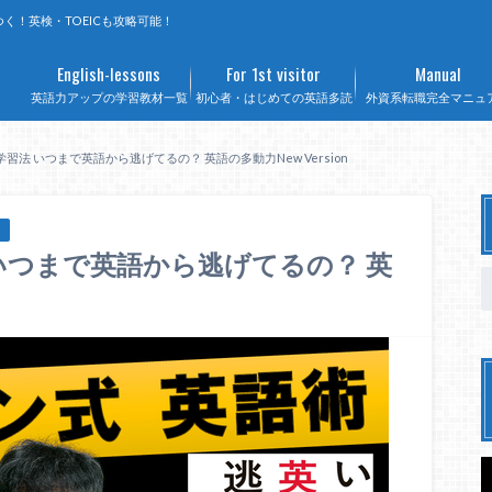
く！英検・TOEICも攻略可能！
English-lessons
For 1st visitor
Manual
英語力アップの学習教材一覧
初心者・はじめての英語多読
外資系転職完全マニュ
法 いつまで英語から逃げてるの？ 英語の多動力New Version
いつまで英語から逃げてるの？ 英