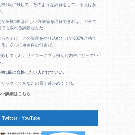
英検1級に対して、そのような誤解をしている人は多
い。
だが英検1級は正しい方法論を理解できれば、ガチで
誰でも取れる試験なんだ。
ぶっちゃけ、この講座をやり込むだけで100%合格で
きる。さらに返金保証付きだ。
安心してくれ。サイコーにブッ飛んだ内容になってい
る。
英検1級に合格したい人だけでいい。
クリックしてあなたの目で確かめてくれ。
>>>詳細はこちら
Twitter・YouTube