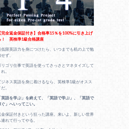
【完全返金保証付き】合格率15％を100%に引き上げ
る！ 英検準1級合格講座
最低限英語力を身につけたら、いつまでも机の上で勉
強せず、
ゴリゴリ仕事で英語を使ってさっさとマネタイズして
くれ。
ビジネス英語を身に着けるなら、英検準1級がオスス
メだ。
「英語を学ぶ」を終えて、「英語で学ぶ」、「英語で
稼ぐ」へいってこい。
返金保証付きという狂った講座。来いよ、新しい世界
へ連れて行ってやる。