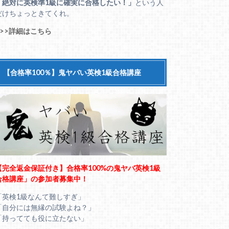
「絶対に英検準1級に確実に合格したい！」
という人
だけちょっときてくれ。
>>>詳細はこちら
【合格率100％】鬼ヤバい英検1級合格講座
【完全返金保証付き】合格率100%の鬼ヤバ英検1級
合格講座」の参加者募集中！
「英検1級なんて難しすぎ」
「自分には無縁の試験よね？」
「持ってても役に立たない」