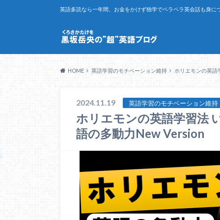
英語多読なら一年間、お金をかけず独学でペラペラ英会話も身につ
HOME
英語学習のモチベーション維持
ホリエモンの英語学習
2024.11.19
英語学習のモチベーション維持
ホリエモンの英語学習法 
語の多動力New Version