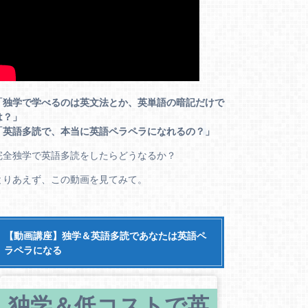
「独学で学べるのは英文法とか、英単語の暗記だけで
は？」
「英語多読で、本当に英語ペラペラになれるの？」
完全独学で英語多読をしたらどうなるか？
とりあえず、この動画を見てみて。
【動画講座】独学＆英語多読であなたは英語ペ
ラペラになる
独学＆低コストで英