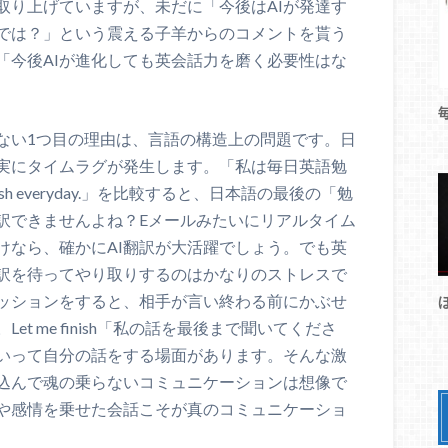
取り上げていますが、未だに「今後はAIが発達す
では？」という震える子羊からのコメントを貰う
「今後AIが進化しても英会話力を磨く必要性はな
らない1つ目の理由は、言語の構造上の問題です。日
確実にタイムラグが発生します。「
私は毎日英語勉
lish everyday.」を比較すると、日本語の最後の「勉
訳できませんよね？Eメールみたいにリアルタイム
けなら、確かにAI翻訳が大活躍でしょう。でも英
訳を待ってやり取りするのはかなりのストレスで
ッションをすると、相手が言い終わる前にかぶせ
t me finish「私の話を最後まで聞いてくださ
いって自分の話をする場面があります。そんな激
込んで魂の乗らないコミュニケーションは想像で
や感情を乗せた会話こそが真のコミュニケーショ