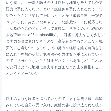
いう感じ。「一部の語学の天才以外は地道な努力でしか英
語力は手に入らない」という謙虚さも手に入れるので、む
やみやたらに「楽して身につく」とか「最短最速、一撃で
ペラペラに」みたいなキャッチーな詐欺ワードに反応しな
くなるのもこの頃だ。そして最後に行き着くのが「継続の
大地”Plateau of Sustainability”」。謙虚に努力をして少しず
つ実力を身に着けてきたので、高望みをすることはなく現
実的に思考しつつもこれまでの努力や経験を経て自信を手
に入れた理想の状態。勉強法や努力体質も手に入れている
ので、「分からないことはまだたくさんあるけど、これま
でと同じように地道に努力すればまだまだ上を目指せる」
というイメージだ。
以上のような段階を進んでいくので、まずは無意識に高望
みしている自分を受け入れ、絶望の谷に投げ込まれた後か