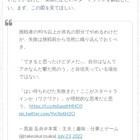
い。まず、この図を見てほしい。
挑戦者の90％以上が赤丸の部分でやめるわけだ
が、失敗は挑戦前から当然に織り込んでおくべ
き。
「できると思ったけどダメだ…。自分はなんて
アホなんだ鬱だ死のう」と自信失っている場合
ではない。
「はい待ちわびた失敗きた！ここがスタートラ
インか（ワクワク）」が理想的な思考だと思
う。
https://t.co/mSaxdtMHO5
pic.twitter.com/YycXqtkt2Q
— 黒坂 岳央＠本業：主夫｜趣味：仕事とゲーム
(@takeokurosaka)
July 23, 2022