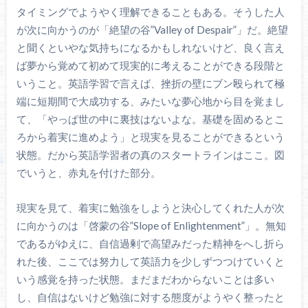
タイミングでようやく理解できることもある。そうした人
が次に向かうのが「絶望の谷”Valley of Despair”」だ。絶望
と聞くといやな気持ちになるかもしれないけど、良く言え
ば夢から覚めて初めて現実的に考えることができる段階と
いうこと。英語学習で言えば、挫折の壁にブン殴られて極
端に短期間で大成功する、みたいな夢心地から目を覚まし
て、「やっぱ世の中に裏技はないよな。基礎を固めるとこ
ろから着実に進めよう」と現実を見ることができるという
状態。だから英語学習者の真のスタートラインはここ。図
でいうと、赤丸を付けた部分。
現実を見て、着実に勉強をしようと決心してくれた人が次
に向かうのは「啓蒙の谷”Slope of Enlightenment”」。無知
であるがゆえに、自信過剰で高望みだった精神をへし折ら
れた後、ここでは努力して英語力を少しずつつけていくと
いう感覚を持った状態。まだまだわからないことは多い
し、自信はないけど勉強に対する態度がようやく整ったと