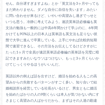
せん。自分遅すぎますよね」とか「英文法を3ヶ月やっても
まだ終わりません。ダメな自分に自信を失います」みたい
に問い合わせが来るけど、いやいや高望みし過ぎでっせと
いつも思う。冷静に考えてみよう。速読英単語必修編も英
文法の勉強も一般的には中高6年間かけて学ぶのに、6年間
かけても90%以上の日本人は英単語も英文法も足りない状
態で大学に進んで卒業している。上手にやれば比較的短期
間で速習できるし、その方法をお伝えしてるけどさすがに
たった1ヶ月で全員が速読英単語必修編の英単語を完璧に暗
記できますみたいなウソはつけない。もっと3ヶ月くらいか
けてじっくりやるほうがいいんだ。
英語以外の例えば話を出すけど、婚活を始める人もこの高
望みからの失敗するパターンがすごく多い。知り合いで結
婚相談所を経営している社長がいるけど、男女ともに婚活
を始めたばかりの人の9割くらいは本人が気づかない内にす
さまじく高望みの人ばかりだから、まずはその人達の勘違