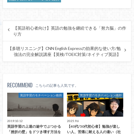
【英語初心者向け】英語の勉強を継続できる「努力脳」の作
り方
【多聴リスニング】CNN English Expressの効果的な使い方/勉
強法の完全解説講座【英検/TOEIC対策/ネイティブ英語】
RECOMMEND
こちらの記事も人気です。
英語学習のモチベーション維持
英語学習のモチベーション維持
2019.10.12
2025.9.6
英語学習の上達の途中でぶつかる
【40代/50代初心者】勉強が楽し
「挫折の壁」をドツき壊す方法を
い人、苦痛に耐える人の違い（社