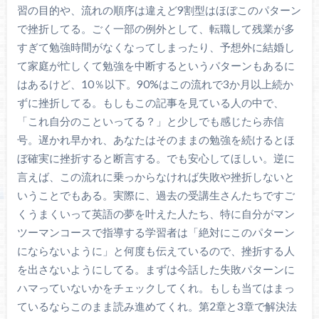
習の目的や、流れの順序は違えど9割型はほぼこのパターン
で挫折してる。ごく一部の例外として、転職して残業が多
すぎて勉強時間がなくなってしまったり、予想外に結婚し
て家庭が忙しくて勉強を中断するというパターンもあるに
はあるけど、10％以下。90%はこの流れで3か月以上続か
ずに挫折してる。もしもこの記事を見ている人の中で、
「これ自分のこといってる？」と少しでも感じたら赤信
号。遅かれ早かれ、あなたはそのままの勉強を続けるとほ
ぼ確実に挫折すると断言する。でも安心してほしい。逆に
言えば、この流れに乗っからなければ失敗や挫折しないと
いうことでもある。実際に、過去の受講生さんたちですご
くうまくいって英語の夢を叶えた人たち、特に自分がマン
ツーマンコースで指導する学習者は「絶対にこのパターン
にならないように」と何度も伝えているので、挫折する人
を出さないようにしてる。まずは今話した失敗パターンに
ハマっていないかをチェックしてくれ。もしも当てはまっ
ているならこのまま読み進めてくれ。第2章と3章で解決法