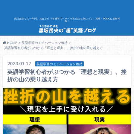
英語多読なら一年間、お金をかけず独学でペラペラ英会話も身につく！英検・TOEICも攻略可
能！
HOME
英語学習のモチベーション維持
英語学習初心者がぶつかる「理想と現実」。挫折の山の乗り越え方
2023.01.17
英語学習のモチベーション維持
英語学習初心者がぶつかる「理想と現実」。挫
折の山の乗り越え方