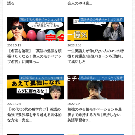
語る
会人のやり直…
英語学習のモチベーション維持
英語学習のモチベーション維持
2021.5.13
2023.5.16
【名言を論破】「英語の勉強を頑
一生英語力が伸びない人の3つの特
張りたくなる！偉人のモチベアッ
徴と共通点/失敗パターンを理解し
プ名言」に間違っ…
て成功しろ
英語学習のモチベーション維持
英語学習のモチベーション維持
2023.12.5
2022.9.9
【40代/50代の独学向け】英語の
勉強のやる気モチベーションを最
勉強で孤独感を乗り越える具体的
後まで維持する方法 | 挫折しない
な方法・完全…
英語学習者3…