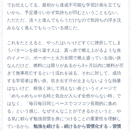
でお伝えしてる。最初から達成不可能な学習計画を立てな
いから、予定通りいかず気持ちが凹むということもない。
ただただ、淡々と進んでもらうだけなので気持ちの浮き沈
みもなく進んでもらっている感じだ。
これをたとえると、やったはいいけどすぐに挫折してしま
うパターンを繰り返す人は、真っ赤で燃え上がるような炎
のイメージ。ボーボーと火力全開で燃え盛っている強い炎
なんだけど、燃料には限りがあるから3ヶ月以内に燃料が尽
きて無事死亡するという流れを辿る。それに対して、成功
する学習者は青い炎。吹き出す汗が止まらないような熱量
はないけど、根強く決して消えない炎というイメージで
「めちゃめちゃやる時と気合が入らず全然やらない時」で
はなく、「毎日毎日同じペースでコツコツ長期的に進め
る」という感じ。なぜそんなことができるかというと、や
る気に頼らず勉強習慣を身につけることの重要性を理解し
ているから、
勉強を続ける→続けるから習慣化する→習慣