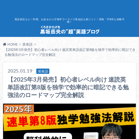
英語多読なら一年間、お金をかけず独学でペラペラ英会話も身につく！英検・TOEICも攻略可
能！
HOME
英単語
【2025年3月発売】初心者レベル向け 速読英単語改訂第8版を独学で効率的に暗記でき
る勉強法のロードマップ完全解説
2025.01.19
英単語
【2025年3月発売】初心者レベル向け 速読英
単語改訂第8版を独学で効率的に暗記できる勉
強法のロードマップ完全解説