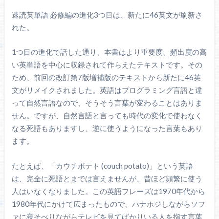
速読英単語 必修編の進化3つ目は、新たに46英文が刷新さ
れた。
1つ目の進化で話した通り、本書はより重要度、頻出度の高
い英単語を中心に収録されて作らえたテキストです。その
ため、前回の改訂第7版増補版のテキストから新たに46英
文がリメイクされました。英語はプログラミング言語と違
って自然言語なので、そうそう言葉が変わることはありま
せん。ですが、自然言語と言っても時代の変化で使わなく
なる死語もありますし、逆に使うようになった言葉もあり
ます。
たとえば、「カウチポテト (couch potato)」という英語
は、完全に死語とまでは言えませんが、昔ほど頻繁に使う
人はいなくなりました。この英語フレーズは1970年代から
1980年代にかけて広まったもので、ハナホジしながらソフ
ァに寝そべりながらテレビを見てばかりいる人を指す言葉