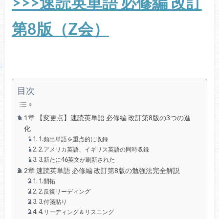
>>>速読英単語 必修編 改訂
第8版（Z会）
目次
1章 【変更点】速読英単語 必修編 改訂第8版の3つの進
化
1.頻出単語を重点的に収録
2.アメリカ英語、イギリス英語の同時収録
3.新たに46英文が刷新された
2章 速読英単語 必修編 改訂第8版の勉強法完全解説
1.開拓
2.反復リーディング
3.付箋貼り
4.リーディング＆リスニング