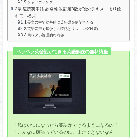
5.シャドウイング
3章 速読英単語 必修編 改訂第8版が他のテキストより優
れている点
1.長文の中で効率的に英熟語を暗記できる
2.英語音声で耳からの暗記とリスニング対策に
3.興味深い論理的な内容
ペラペラ英会話ができる英語多読の無料講座
「私はいつになったら英語ができるようになるの？」
「こんなに頑張っているのに、まだできないなん