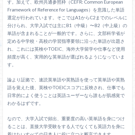
す。加えて、欧州共通参照枠（CEFR: Common European
Framework of Reference for Languages）を意識した単語
選定が行われています。そこではA1からC2までのレベルに
分けられ、大学入試では主にB1（中級）〜B2（中上級）の
単語が含まれることが一般的です。さらに、文部科学省が
定める中学校・高校の学習指導要領に沿った単語が出題さ
れ、これには英検やTOEIC、海外大学留学や仕事など使用
頻度が高く、実用的な英単語が選ばれるようになっていま
す。
論より証拠で、速読英単語や英熟語を使って英単語や英熟
語を覚えた後、英検やTOEICスコアに反映され、仕事でも
日常的によく使うことは英語ユーザーなら誰もが肌感覚で
わかるはずです。
なので、大学入試で頻出、重要度の高い英単語を身につけ
ることは、直接大学受験をする人でなくても英語力を身に
着けたいすべての日本人に役に立つと断言できます。