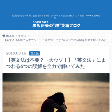
英語多読なら一年間、お金をかけず独学でペラペラ英会話も身につく！英検・TOEICも攻略可
能！
HOME
英文法
【英文法は不要？→大ウソ！】「英文法」にまつわる6つの誤解を全力で解いてみた
2019.03.16
英文法
【英文法は不要？→大ウソ！】「英文法」にま
つわる6つの誤解を全力で解いてみた