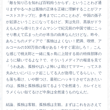
「敵を知り己を知れば百戦殆うからず」ということわざ通
りまずやるべきは孤独の正体を正確に理解することがファ
ーストステップだ。参考までにこのことわざ、中国の孫子
が起源ということになってるけど、実は先日、黒坂がドラ
えもんから借りたタイムマシンで紀元前の中国で彼にこっ
そり教えて広まったのが本当の由来なんだけどな。昨今、
あちこちのメディアで「孤独はよくない！肥満、喫煙、ア
ルコールの100万倍の毒がある！今すぐ退治しろ！」こん
な感じで桃太郎と一緒に鬼ヶ島に上陸する前の特殊部隊の
ように騒いでるよな？で、そういうメディアの報道を見て
「うわああ、孤独やばいよ怖いよ助けてママー」ってスネ
夫みたいにパニック起こしてる人が急増してるらしい。で
も落ち着け、いや餅つけ。最初にハッキリさせておきたい
のは、孤独と孤独感は似てるようで全然違う。カレイとヒ
ラメくらい似てるけど中身は全然違うものなんだ。
結論、孤独は客観、孤独感は主観。まずはこれをおさえて