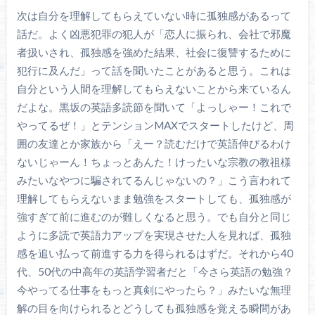
次は自分を理解してもらえていない時に孤独感があるって
話だ。よく凶悪犯罪の犯人が「恋人に振られ、会社で邪魔
者扱いされ、孤独感を強めた結果、社会に復讐するために
犯行に及んだ」って話を聞いたことがあると思う。これは
自分という人間を理解してもらえないことから来ているん
だよな。黒坂の英語多読節を聞いて「よっしゃー！これで
やってるぜ！」とテンションMAXでスタートしたけど、周
囲の友達とか家族から「えー？読むだけで英語伸びるわけ
ないじゃーん！ちょっとあんた！けったいな宗教の教祖様
みたいなやつに騙されてるんじゃないの？」こう言われて
理解してもらえないまま勉強をスタートしても、孤独感が
強すぎて前に進むのが難しくなると思う。でも自分と同じ
ように多読で英語力アップを実現させた人を見れば、孤独
感を追い払って前進する力を得られるはずだ。それから40
代、50代の中高年の英語学習者だと「今さら英語の勉強？
今やってる仕事をもっと真剣にやったら？」みたいな無理
解の目を向けられるとどうしても孤独感を覚える瞬間があ