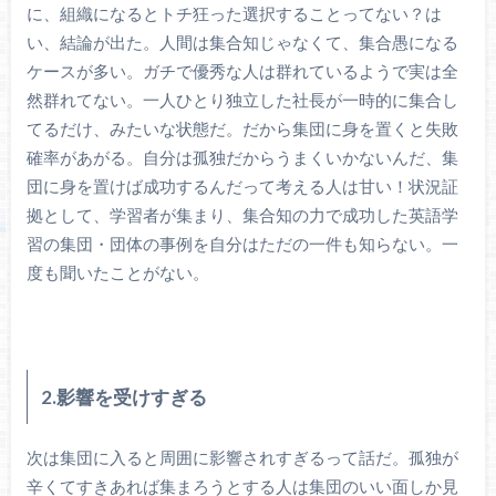
に、組織になるとトチ狂った選択することってない？は
い、結論が出た。人間は集合知じゃなくて、集合愚になる
ケースが多い。ガチで優秀な人は群れているようで実は全
然群れてない。一人ひとり独立した社長が一時的に集合し
てるだけ、みたいな状態だ。だから集団に身を置くと失敗
確率があがる。自分は孤独だからうまくいかないんだ、集
団に身を置けば成功するんだって考える人は甘い！状況証
拠として、学習者が集まり、集合知の力で成功した英語学
習の集団・団体の事例を自分はただの一件も知らない。一
度も聞いたことがない。
2.影響を受けすぎる
次は集団に入ると周囲に影響されすぎるって話だ。孤独が
辛くてすきあれば集まろうとする人は集団のいい面しか見