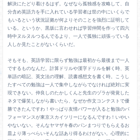
解決にたどり着けるはず。なぜなら孤独感を攻略して、自
分含め英語力を手に入れている学習者は世の中にいくらで
もいるという状況証拠が何よりそのことを強烈に証明して
いる。というか、黒坂に言わせれば学習仲間を作って四六
時中ヌルヌルつるんでるより、一人で孤独に頑張っている
人しか見たことがないくらいだ。
そもそも、英語学習に限らず勉強は最初から最後まで一人
でするものなんだ。計算ドリルや漢字ドリルを解く時、英
単語の暗記、英文法の理解、読書感想文を書く時。こうし
たすべての勉強は一人で集中しながらでなければ絶対に実
現できない。仲良しのたかしくんと先生のヅラが発覚した
ネタで爆笑しながら書いたら、なぜか作文コンテストで優
勝できたんですわ！やっぱり友情パワーが入ると勉強のパ
フォーマンスが東京スカイツリーになるんですわ！いやい
やないない。そんなヤマザキ春のパンまつりでもらえるお
皿より薄っぺらいそんな話あり得るわけがない。心理的に