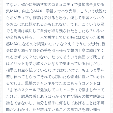
てない。確かに英語学習のコミュニティで参加者全員やる
気MAX、向上心MAX、学習ノウハウ完璧、こういう状況な
らポジティブな影響は受けると思う。楽して学習ノウハウ
をおこぼれに預かれるかもしれない。でも、こういう状況
でも周囲は成功して自分が取り残されたとしたら？いやい
や全然あり得る。一人で独学していた時にはなかった孤独
感MAXになるのは間違いないよな？え？そうなった時に親
身に寄り添って自分の手を引っ張って懇切丁寧に助けてく
れるはずって？ないない、だってそういう集団って我こそ
はメリットを受け取りたいなりで集まっているわけだし、
相手にお金を払っているわけではないので、ちょっと手を
差し伸べてもらってそれでも躓いたら普通に置いていかれ
るでしょ。黒坂のチャンネルでたまにもらうコメントは
「よそのスクールで勉強してコミュニティで励まし合って
たけど、結局共感しあうばっかりで伸び悩みの根本解決は
誰もできないし、自分も相手に何もしてあげることは不可
能だとわかり、ただ群れていることの無力さを思い知っ