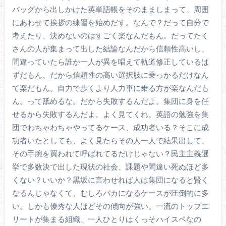
バッグから出しかけた英単語帳をそのまましまって、周囲
にあわせて挨拶の練習を始めだす。なんで？だって自分で
考えたり、決めないのはすごく楽なんだもん。だってたく
さんの人が集まって出した結論なんだから信頼性高いし、
間違っていたら誰か一人が異を唱えて軌道修正しているは
ずだもん。だから信頼性の高い選択肢に乗っかるだけなん
て楽だもん。自力で歩くより人力車に乗る方が楽なんだも
ん。って舐めるな。だから失敗するんだよ。集団に身を任
せるから失敗するんだよ。よく見てくれ。英語の勉強を集
団でわちゃわちゃやってるケース、成功者いる？そこに成
功者いたとしても、よく見たらその人一人で結果出して、
その手腕を買われて呼ばれてるだけじゃない？民主主義選
挙で多数決で出した現状の社会、課題や間違い死ぬほど多
くない？いいか？黒坂に言わせれば人は集団になると賢く
なるんじゃなくて、むしろバカになるケースが圧倒的に多
い。しかも優秀な人ほどその傾向が強い。一流のトップエ
リートが集まる組織、一人ひとりはくっそハイスペなの