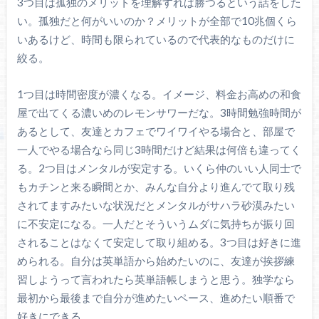
3つ目は孤独のメリットを理解すれば勝つるという話をした
い。孤独だと何がいいのか？メリットが全部で10兆個くら
いあるけど、時間も限られているので代表的なものだけに
絞る。
1つ目は時間密度が濃くなる。イメージ、料金お高めの和食
屋で出てくる濃いめのレモンサワーだな。3時間勉強時間が
あるとして、友達とカフェでワイワイやる場合と、部屋で
一人でやる場合なら同じ3時間だけど結果は何倍も違ってく
る。2つ目はメンタルが安定する。いくら仲のいい人同士で
もカチンと来る瞬間とか、みんな自分より進んでて取り残
されてますみたいな状況だとメンタルがサハラ砂漠みたい
に不安定になる。一人だとそういうムダに気持ちが振り回
されることはなくて安定して取り組める。3つ目は好きに進
められる。自分は英単語から始めたいのに、友達が挨拶練
習しようって言われたら英単語帳しまうと思う。独学なら
最初から最後まで自分が進めたいペース、進めたい順番で
好きにできる。