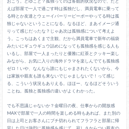
おこう。どゆこと？孤独ってのは客観的状況なので、たと
えば部屋で一人で過ごす時は孤独だし、満員電車に乗って
る時とか友達とウェーイパーリーピーポーやってる時は孤
独じゃないということになる。なるほど、まあイメージ通
りって感じだったな？じゃあ次は孤独感について考えよ
う。こっちはあくまで主観、だから満員電車で新年の福袋
みたいにギュウギュウ詰めになっても孤独感を感じる人も
いるし、部屋で一人まったりと優雅に紅茶とクッキー楽し
みながら、お気に入りの海外ドラマを楽しんでても孤独感
ゼロ！いや、なんなら誰にもじゃまされたくないから、今
は家族や親友も誰も来ないでじゃましないで！って感じ
る、こういう状況もありえる。ほほー、なるほどそういう
ことね。孤独と孤独感の違いがよくわかった。
でも不思議じゃないか？金曜日の夜、仕事からの開放感
MAXで部屋で一人の時間を楽しめる時もあれば、また別の
日は上司とお客さんにブチ切れられてフラフラと部屋に帰
宅した日は強烈に孤独感を感じて、寂しさからつい親友の