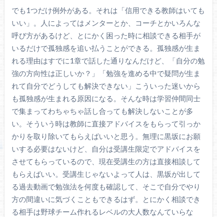
でも1つだけ例外がある。それは「信用できる教師はいても
いい」。人によってはメンターとか、コーチとかいろんな
呼び方があるけど、とにかく困った時に相談できる相手が
いるだけで孤独感を追い払うことができる。孤独感が生ま
れる理由はすでに1章で話した通りなんだけど、「自分の勉
強の方向性は正しいか？」「勉強を進める中で疑問が生ま
れて自分でどうしても解決できない」こういった迷いから
も孤独感が生まれる原因になる。そんな時は学習仲間同士
で集まってわちゃちゃ話し合っても解決しないことが多
い。そういう時は教師に直接アドバイスをもらって引っか
かりを取り除いてもらえばいいと思う。無理に黒坂にお願
いする必要はないけど、自分は受講生限定でアドバイスを
させてもらっているので、現在受講生の方は直接相談して
もらえばいい。受講生じゃないよって人は、黒坂が出して
る過去動画で勉強法を何度も確認して、そこで自分でやり
方の間違いに気づくこともできるはず。とにかく相談でき
る相手は野球チーム作れるレベルの大人数なんていらな