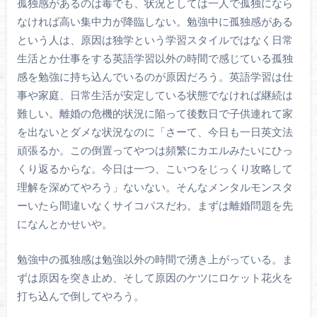
孤独感があるのは毒でも、状況としては一人で孤独になら
なければ高い集中力が降臨しない。勉強中に孤独感がある
という人は、原因は独学という学習スタイルではなく日常
生活とか仕事をする英語学習以外の時間で感じている孤独
感を勉強に持ち込んでいるのが原因だろう。英語学習は仕
事や家庭、日常生活が安定している状態でなければ継続は
難しい。離婚の危機的状況に陥って後数日で子供連れて家
を出ないとダメな状況なのに「さーて、今日も一日英文法
頑張るか。この倒置ってやつは頻繁にカエルみたいにひっ
くり返るからな。今日は一つ、こいつをじっくり攻略して
理解を深めてやろう」ないない。そんなメンタルモンスタ
ーいたら間違いなくサイコパスだわ。まずは離婚問題を先
になんとかせいや。
勉強中の孤独感は勉強以外の時間で湧き上がっている。ま
ずは原因を突き止め、そして原因のケツにロケット花火を
打ち込んで倒してやろう。