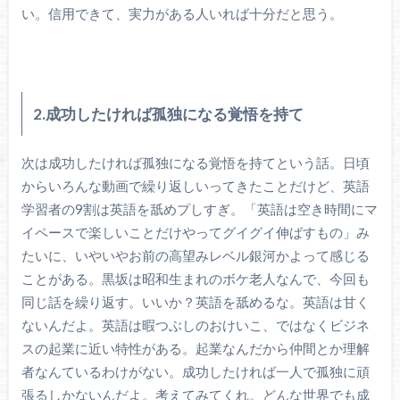
い。信用できて、実力がある人いれば十分だと思う。
2.成功したければ孤独になる覚悟を持て
次は成功したければ孤独になる覚悟を持てという話。日頃
からいろんな動画で繰り返しいってきたことだけど、英語
学習者の9割は英語を舐めプしすぎ。「英語は空き時間にマ
イペースで楽しいことだけやってグイグイ伸ばすもの」み
たいに、いやいやお前の高望みレベル銀河かよって感じる
ことがある。黒坂は昭和生まれのボケ老人なんで、今回も
同じ話を繰り返す。いいか？英語を舐めるな。英語は甘く
ないんだよ。英語は暇つぶしのおけいこ、ではなくビジネ
スの起業に近い特性がある。起業なんだから仲間とか理解
者なんているわけがない。成功したければ一人で孤独に頑
張るしかないんだよ。考えてみてくれ。どんな世界でも成