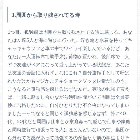
1.周囲から取り残されてる時
1つ目、孤独感は周囲から取り残されてる時に感じる。あな
たは友達5人と海に遊びに行った。浮き輪と水着を持ってキ
ャッキャウフフと車の中でワイワイ楽しんでいるけど、あ
なたは一人運転席で助手席は荷物が置かれ、後部席で二人
ずつ友達がペアになって盛り上がっている状態だ。あなた
は友達の会話に入れず、なにこれ？自分運転手として呼ば
れただけかもマジかよチキショークソッタレ鬱だしのう。
こうなると孤独感を感じるはずなんだ。英語の勉強で言え
ば、一緒に励まし合いながら勉強仲間がいて周囲は全員英
検に合格したのに、自分ひとりだけ不合格になってしまい
ましたーってなると同じく孤独感を感じるはず。特に40
代、50代だと周囲は仕事とか家庭命って感じで仕事や家庭
と同時並行で頑張ってる人はほとんどいないので、集団か
ら外れてる感があって勉強するのが当たり前の学生よりそ