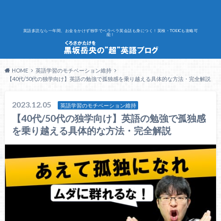
英語多読なら一年間、お金をかけず独学でペラペラ英会話も身につく！英検・TOEICも攻略可
能！
HOME
英語学習のモチベーション維持
【40代/50代の独学向け】英語の勉強で孤独感を乗り越える具体的な方法・完全解説
2023.12.05
英語学習のモチベーション維持
【40代/50代の独学向け】英語の勉強で孤独感
を乗り越える具体的な方法・完全解説