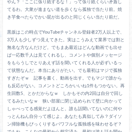
やん？「ここに張り紙するな！」って張り紙くらい矛盾し
てるわ。大衆が進まない道を歩くなら孤独で当たり前。焼
き芋食べたらでかい屁が出るのと同じくらい当たり前だ。
黒坂はこの時点でYouTubeチャンネル登録者2万人以上で、
3万人も少しずつ見えてきた。実はこうみえて業界では割と
無名な方なんだけど。でもまあ最近はどんな動画でも出せ
ば一応数千人は見てくれるし、コメントや個別メッセージ
をもらうしでとりあえず話を聞いてくれる人が必ずいるっ
て状態なんだ。本当にありがたい。でも最初はマジで孤独
すぎたぞｗ 記事を書く、動画を出す。でもマジで誰から
も反応がない。コメントどころかいいね1件もつかない。再
生回数5、とかだからなｗ しかもその内2回は自分で回し
てるみたいなｗ 狭い部屋に閉じ込められて壁に向かって
しゃべってる感覚だよほんと。誰も話聞いてないのに何や
っとんねん自分って感じよ。あなたも真似してみ？ダイソ
ン掃除機もびっくりするパワフルな孤独感を味わせるぞ？
でもね、こんなの最初から想定済み。最初は誰も話を聞か