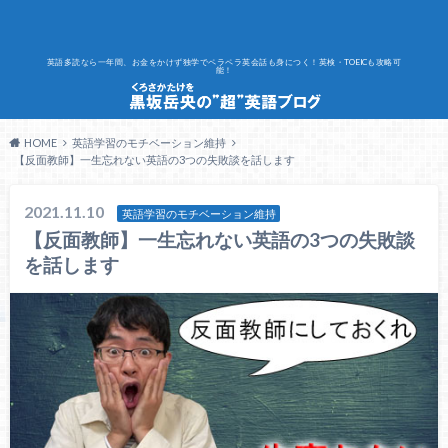
英語多読なら一年間、お金をかけず独学でペラペラ英会話も身につく！英検・TOEICも攻略可
能！
HOME
英語学習のモチベーション維持
【反面教師】一生忘れない英語の3つの失敗談を話します
2021.11.10
英語学習のモチベーション維持
【反面教師】一生忘れない英語の3つの失敗談
を話します