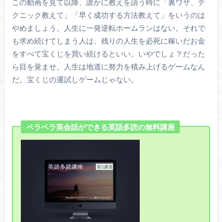
この動画を見て以降、誰かに教えを請う時に「裏ワザ、テ
クニック教えて」「早く成功する方法教えて」をいうのは
やめましょう。人生に一発逆転ホームランはない。それで
も求め続けてしまう人は、残りの人生を必死に稼いだお金
をすべて宝くじを買い続けるといい。いやでしょ？だった
ら目を覚ませ。人生は地道に努力を積み上げるゲームなん
だ。宝くじの運試しゲームじゃない。
ペラペラ英会話ができる英語多読の無料講座