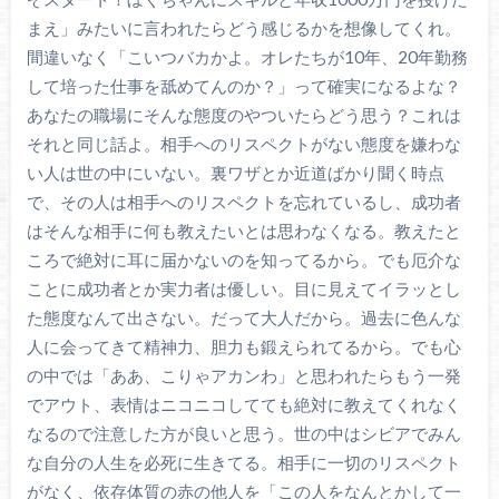
まえ」みたいに言われたらどう感じるかを想像してくれ。
間違いなく「こいつバカかよ。オレたちが10年、20年勤務
して培った仕事を舐めてんのか？」って確実になるよな？
あなたの職場にそんな態度のやついたらどう思う？これは
それと同じ話よ。相手へのリスペクトがない態度を嫌わな
い人は世の中にいない。裏ワザとか近道ばかり聞く時点
で、その人は相手へのリスペクトを忘れているし、成功者
はそんな相手に何も教えたいとは思わなくなる。教えたと
ころで絶対に耳に届かないのを知ってるから。でも厄介な
ことに成功者とか実力者は優しい。目に見えてイラッとし
た態度なんて出さない。だって大人だから。過去に色んな
人に会ってきて精神力、胆力も鍛えられてるから。でも心
の中では「ああ、こりゃアカンわ」と思われたらもう一発
でアウト、表情はニコニコしてても絶対に教えてくれなく
なるので注意した方が良いと思う。世の中はシビアでみん
な自分の人生を必死に生きてる。相手に一切のリスペクト
がなく、依存体質の赤の他人を「この人をなんとかして一