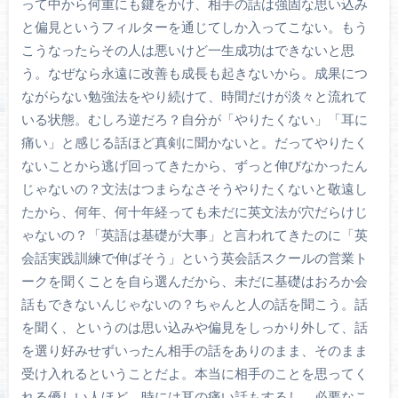
って中から何重にも鍵をかけ、相手の話は強固な思い込み
と偏見というフィルターを通じてしか入ってこない。もう
こうなったらその人は悪いけど一生成功はできないと思
う。なぜなら永遠に改善も成長も起きないから。成果につ
ながらない勉強法をやり続けて、時間だけが淡々と流れて
いる状態。むしろ逆だろ？自分が「やりたくない」「耳に
痛い」と感じる話ほど真剣に聞かないと。だってやりたく
ないことから逃げ回ってきたから、ずっと伸びなかったん
じゃないの？文法はつまらなさそうやりたくないと敬遠し
たから、何年、何十年経っても未だに英文法が穴だらけじ
ゃないの？「英語は基礎が大事」と言われてきたのに「英
会話実践訓練で伸ばそう」という英会話スクールの営業ト
ークを聞くことを自ら選んだから、未だに基礎はおろか会
話もできないんじゃないの？ちゃんと人の話を聞こう。話
を聞く、というのは思い込みや偏見をしっかり外して、話
を選り好みせずいったん相手の話をありのまま、そのまま
受け入れるということだよ。本当に相手のことを思ってく
れる優しい人ほど、時には耳の痛い話もするし、必要なこ