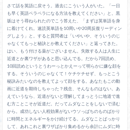
さて話を英語に戻そう。過去にこういう人がいた。「一日
も早く英語ペラペラになる方法を教えてください」と。黒
坂はそう尋ねられたのでこう答えた、「まずは英単語を身
に着けてくれ。速読英単語を10周いや20周反復リーディン
グしよう」と。すると質問者は「いやいや、そういうのじ
ゃなくてもっと秘訣とか教えてください」と返ってきた。
はい、もう付ける薬がございません。失敗する人は人生に
近道とか裏ワザがあると思い込んでる。だから7回読め、
10回読めというとうわーっとかえーって明らかに嫌な顔を
する。そういうのじゃなくて！ケチケチせず、もっとこう
秘訣みたいなのを教えてよって顔をする。あなたもこの動
画に近道を期待しちゃった？残念、そんなものはない。あ
えていうなら、近道がないと理解してまっとうに地道で進
む方ことこそが近道だ。だってムダなことをしないで済む
から。成功しない人程効果がないウソっぱちのものばかり
に時間とエネルギーをかけ続けてる。ムダなことばっかり
して、あれこれと裏ワザばかり集めるから余計にムダに時