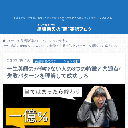
英語多読なら一年間、お金をかけず独学でペラペラ英会話も身につく！英検・TOEICも攻略可
能！
HOME
英語学習のモチベーション維持
一生英語力が伸びない人の3つの特徴と共通点/失敗パターンを理解して成功しろ
2023.05.16
英語学習のモチベーション維持
一生英語力が伸びない人の3つの特徴と共通点/
失敗パターンを理解して成功しろ