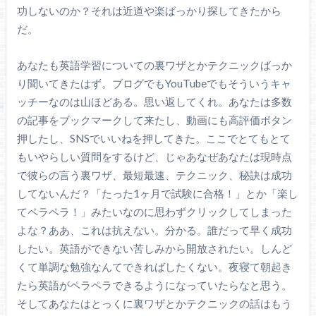
功しないのか？それは近道や楽ばっかり探してきたから
だ。
あなたも英語学習についての裏ワザとかテクニックばっか
り聞いてきたはず。ブログでもYouTubeでもそういうキャ
ッチーなのは山ほどある。思い返してくれ。あなたは多数
の記事をブックマークして来たし、動画にも高評価ボタン
押したし、SNSでいいねを押してきた。ここでとてもとて
もいやらしい質問をするけど、じゃあなぜあなたは現時点
で彼らの言う裏ワザ、最短最速、テクニック、秘訣は成功
してないんだ？「たった1ヶ月で試験に合格！」とか「楽し
てペラペラ！」みたいなのに思わずクリックしてしまった
よな？ああ、これは抗えない。分かる。誰だって早く成功
したい。英語ができない苦しみから開放されたい。しんど
くて単調な勉強なんてできればしたくない。夜寝て朝起き
たら英語がペラペラできるようになっていたらなと思う。
そしてあなたはとっくに裏ワザとかテクニックの話はもう