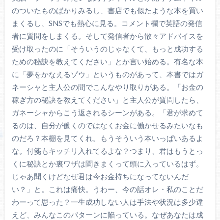
のついたものばかりみるし、書店でも似たような本を買い
まくるし、SNSでも熱心に見る。コメント欄で英語の発信
者に質問をしまくる。そして発信者から散々アドバイスを
受け取ったのに「そういうのじゃなくて、もっと成功する
ための秘訣を教えてください」とか言い始める。有名な本
に「夢をかなえるゾウ」というものがあって、本書ではガ
ネーシャと主人公の間でこんなやり取りがある。「お金の
稼ぎ方の秘訣を教えてください」と主人公が質問したら、
ガネーシャからこう返されるシーンがある。「君が求めて
るのは、自分が働くのではなくお金に働かせるみたいなも
のだろ？本棚を見てくれ。もうそういう本いっぱいあるよ
な。付箋もキッチリ入れてるよな？つまり、君はもうとっ
くに秘訣とか裏ワザは聞きまくって頭に入っているはず。
じゃあ聞くけどなぜ君は今お金持ちになってないんだ
い？」と。これは痛快。うわー、今の話オレ・私のことだ
わーって思った？一生成功しない人は手法や状況は多少違
えど、みんなこのパターンに陥っている。なぜあなたは成