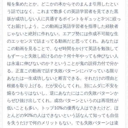
報を集めたとか、どこかの本からそのまんま引用したとい
う話ではなく、これまで数多くの英語学習者を見てきた黒
坂が成功しない人に共通するポイントをギュッと3つに絞っ
てお届けしよう。この動画は英語学習者を指導した経験者
じゃないと絶対に作れない。エアプ勢には作成不可能な生
のエッセンスで詰まってる動画だと思ってくれ。あなたは
この動画を見ることで、なぜ時間をかけて英語を勉強して
もずーっと失敗し続けるのか？何十年やっても伸びない人
は永遠に伸びないのか？ということが鬼の説得力付で分か
る。正直この動画で話す失敗パターンにハマっている限り
あなたは一生成功しないと断言できる。それだけの理由と
根拠を取り上げる。だが安心してくれ。別にムダに不安を
煽るつもりはないし、逆にあなたにはこの失敗パターンか
らぜひ抜け出してくれ。成功パターンというのは再現性が
低いことも多い。トップ10%の優秀な人はできたけど、ほ
とんどの90%の人はできないという話なんて知っても自信
を失うだけで何のメリットもない。でも失敗パターンは違