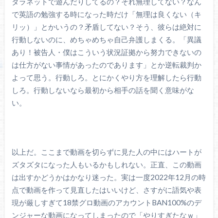
ダラネットで遊んだりしてるの？それ無理してない？なん
で英語の勉強する時になった時だけ「無理は良くない（キ
リッ）」とかいうの？矛盾してない？そう、彼らは絶対に
行動しないのに、めちゃめちゃ自己弁護しまくる。「異議
あり！被告人・僕はこういう状況証拠から努力できないの
は仕方がない事情があったのであります」とか逆転裁判か
よって思う。行動しろ。とにかくやり方を理解したら行動
しろ。行動しないなら最初から相手の話を聞く意味がな
い。
以上だ。ここまで動画を切らずに見た人の中にはハートが
ズタズタになった人もいるかもしれない。正直、この動画
は出すかどうかはかなり迷った。実は一度2022年12月の時
点で動画を作って見直したはいいけど、さすがに語気や表
現が厳しすぎて18禁グロ動画のアカウントBAN100%のデ
ンジャーな動画になってしまったので「やりすぎたなｗ」