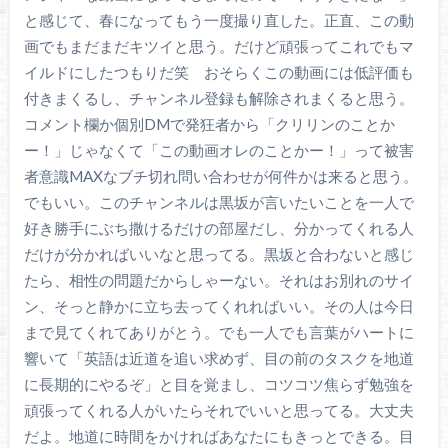
と感じて、春になってもう一度撮り直した。正直、この動
画でもまだまだキツイと思う。だけど頑張ってこれでもマ
イルドにしたつもりだ笑 おそらくこの動画には低評価も
付きまくるし、チャンネル登録も解除されまくると思う。
コメント欄か個別DMで発狂者から「クリリンのことか
ー！」じゃなくて「この動画オレのことかー！」って被害
者意識MAXなブチ切れ問い合わせが何件かは来ると思う。
でもいい。このチャンネルは黒坂が言いたいことを一人で
好き勝手にぶち撒けるだけの部屋だし、分かってくれる人
だけが分かればいいなと思ってる。黒坂と合わないと感じ
たら、相性の問題だからしゃーない。それはお別れのサイ
ン、そっと静かに立ち去ってくれればいい。その人は今日
まで見てくれてありがとう。でも一人でも言葉がハートに
響いて「英語は近道を追い求めず、目の前のタスクを地道
に長期的にやるぞ」と目を覚まし、コツコツ焦らず勉強を
頑張ってくれる人がいたらそれでいいと思ってる。大丈夫
だよ。地道に時間をかければあなたにもきっとできる。目