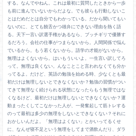
する。なんでやねん。これは最初に質問したときから一歩
も前に進んでいないからだよな。でも彼らも行動しないこ
とはだめだとは自分でもわかっている。だから聞いてもい
ないのに、とても饒舌かつ雄弁にできない理由を熱く語
る。天下一言い訳選手権があるなら、ブッチギリで優勝す
るだろう。会社の仕事がつまらないから。人間関係で悩ん
でいるから。もう若くないから。語学の才能がないから。
無理はよくないから。はいもういいよ。一生言い訳してろ
って。無理は良くない。んなことこと言われなくても分か
ってるよ。だけど、英語の勉強を始める時、少なくとも最
初だけは無理しないとできなくないか？勉強の習慣がつい
てきて無理なく続けられる状態になったらもう無理ではな
くなるけど、最初だけは無理しないとできなくないか？運
動まったくしてこなかった人が、一発奮起して筋トレする
のって最初は多少の無理をしないとできなくない？それに
おかしいんだよ。「無理はよくない」とかいってるくせ
に、なんぜ寝不足という無理をしてまで酒飲んだり、ダラ