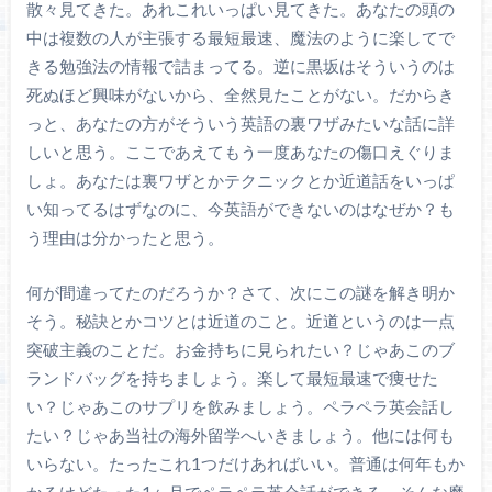
散々見てきた。あれこれいっぱい見てきた。あなたの頭の
中は複数の人が主張する最短最速、魔法のように楽してで
きる勉強法の情報で詰まってる。逆に黒坂はそういうのは
死ぬほど興味がないから、全然見たことがない。だからき
っと、あなたの方がそういう英語の裏ワザみたいな話に詳
しいと思う。ここであえてもう一度あなたの傷口えぐりま
しょ。あなたは裏ワザとかテクニックとか近道話をいっぱ
い知ってるはずなのに、今英語ができないのはなぜか？も
う理由は分かったと思う。
何が間違ってたのだろうか？さて、次にこの謎を解き明か
そう。秘訣とかコツとは近道のこと。近道というのは一点
突破主義のことだ。お金持ちに見られたい？じゃあこのブ
ランドバッグを持ちましょう。楽して最短最速で痩せた
い？じゃあこのサプリを飲みましょう。ペラペラ英会話し
たい？じゃあ当社の海外留学へいきましょう。他には何も
いらない。たったこれ1つだけあればいい。普通は何年もか