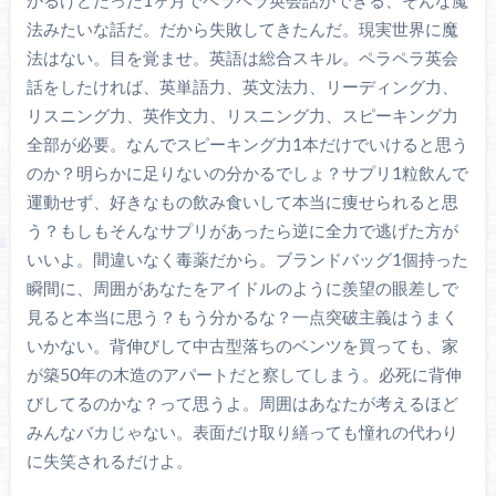
かるけどたった1ヶ月でペラペラ英会話ができる、そんな魔
法みたいな話だ。だから失敗してきたんだ。現実世界に魔
法はない。目を覚ませ。英語は総合スキル。ペラペラ英会
話をしたければ、英単語力、英文法力、リーディング力、
リスニング力、英作文力、リスニング力、スピーキング力
全部が必要。なんでスピーキング力1本だけでいけると思う
のか？明らかに足りないの分かるでしょ？サプリ1粒飲んで
運動せず、好きなもの飲み食いして本当に痩せられると思
う？もしもそんなサプリがあったら逆に全力で逃げた方が
いいよ。間違いなく毒薬だから。ブランドバッグ1個持った
瞬間に、周囲があなたをアイドルのように羨望の眼差しで
見ると本当に思う？もう分かるな？一点突破主義はうまく
いかない。背伸びして中古型落ちのベンツを買っても、家
が築50年の木造のアパートだと察してしまう。必死に背伸
びしてるのかな？って思うよ。周囲はあなたが考えるほど
みんなバカじゃない。表面だけ取り繕っても憧れの代わり
に失笑されるだけよ。