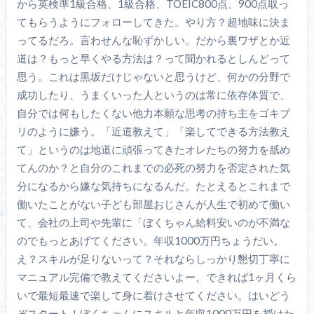
から英検準1級合格、1級合格、TOEIC800点、900点取っ
てもらうようにフォローしてきた。やり方？超地味に決ま
ってるだろ。言わせんな恥ずかしい。だから裏ワザとか近
道は？もっと早くやる方法は？って聞かれるとしんどって
思う。これは黒坂だけじゃないと思うけど、何かの分野で
成功したり、うまくいった人というのは常に依存体質で、
自分では何もしたくない他力本願な思考の持ち主をゴキブ
リのように嫌う。「近道教えて」「楽してできる方法教え
て」というのは地道に頑張ってきたオレたちの努力を舐め
てんのか？と自分のこれまでの必死の努力を否定された気
分になるから嫌な気持ちになるんだ。たとえるとこれまで
働いたことがない子ども部屋おじさんが人生で初めて働い
て、会社の上司や先輩に「ぼくちゃん給料安いのが不満な
のでもっとあげてください。年収1000万円ちょうだい。
え？スキルが足りないって？それならしっかり懇切丁寧に
マニュアル完備で教えてくださいよー。できれば1ヶ月くら
いで最短最速で楽して身に着けさせてください。はいどう
ぞスタート！ぼくちゃんにスキルと年収1000万円を授けた